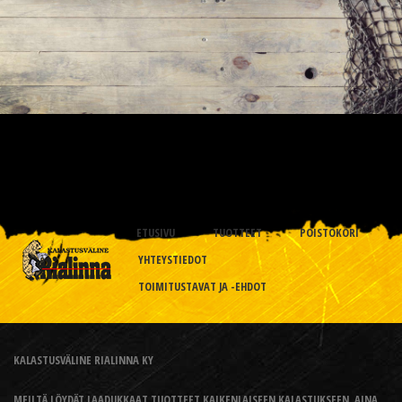
ETUSIVU
TUOTTEET
POISTOKORI
YHTEYSTIEDOT
TOIMITUSTAVAT JA -EHDOT
KALASTUSVÄLINE RIALINNA KY
MEILTÄ LÖYDÄT LAADUKKAAT TUOTTEET KAIKENLAISEEN KALASTUKSEEN, AINA