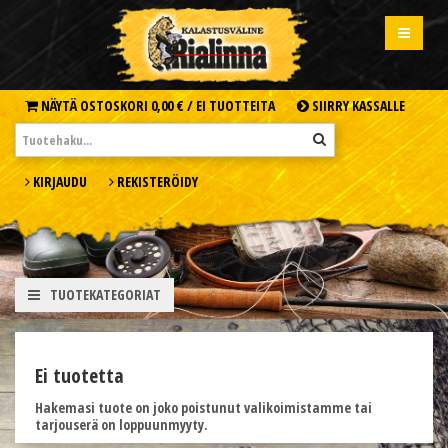
NÄYTÄ OSTOSKORI
0,00 € /
EI TUOTTEITA
SIIRRY KASSALLE
KIRJAUDU
REKISTERÖIDY
TUOTEKATEGORIAT
Ei tuotetta
Hakemasi tuote on joko poistunut valikoimistamme tai
tarjouserä on loppuunmyyty.