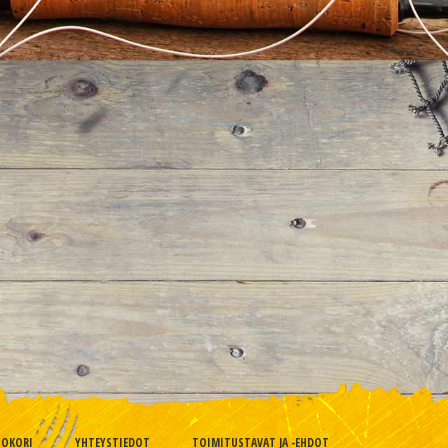
TOKORI
YHTEYSTIEDOT
TOIMITUSTAVAT JA -EHDOT