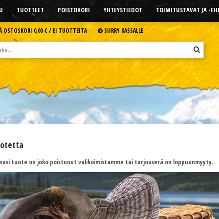
U
TUOTTEET
POISTOKORI
YHTEYSTIEDOT
TOIMITUSTAVAT JA -E
Ä OSTOSKORI
0,00 € /
EI TUOTTEITA
SIIRRY KASSALLE
uotetta
asi tuote on joko poistunut valikoimistamme tai tarjouserä on loppuunmyyty.