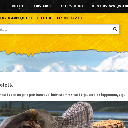
U
TUOTTEET
POISTOKORI
YHTEYSTIEDOT
TOIMITUSTAVAT JA -E
Ä OSTOSKORI
0,00 € /
EI TUOTTEITA
SIIRRY KASSALLE
uotetta
asi tuote on joko poistunut valikoimistamme tai tarjouserä on loppuunmyyty.