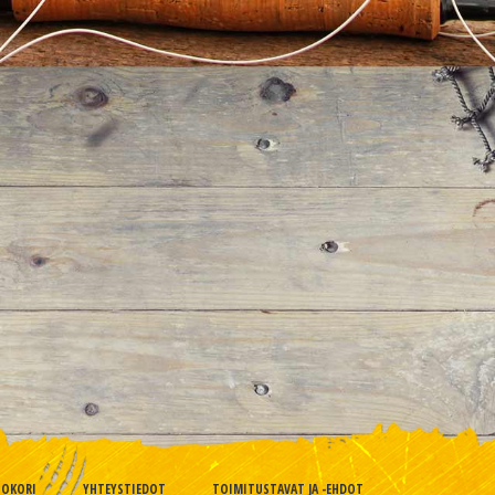
TOKORI
YHTEYSTIEDOT
TOIMITUSTAVAT JA -EHDOT