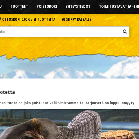
U
TUOTTEET
POISTOKORI
YHTEYSTIEDOT
TOIMITUSTAVAT JA -E
Ä OSTOSKORI
0,00 € /
EI TUOTTEITA
SIIRRY KASSALLE
uotetta
asi tuote on joko poistunut valikoimistamme tai tarjouserä on loppuunmyyty.