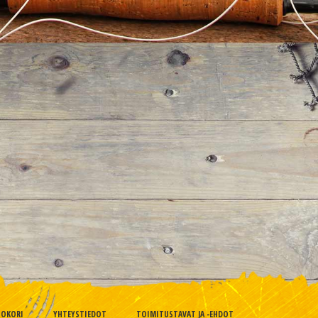
TOKORI
YHTEYSTIEDOT
TOIMITUSTAVAT JA -EHDOT