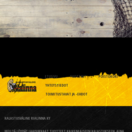
ETUSIVU
TUOTTEET
POISTOKORI
YHTEYSTIEDOT
TOIMITUSTAVAT JA -EHDOT
KALASTUSVÄLINE RIALINNA KY
MEILTÄ LÖYDÄT LAADUKKAAT TUOTTEET KAIKENLAISEEN KALASTUKSEEN, AINA