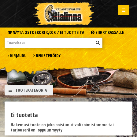
NÄYTÄ OSTOSKORI
0,00 € /
EI TUOTTEITA
SIIRRY KASSALLE
KIRJAUDU
REKISTERÖIDY
TUOTEKATEGORIAT
Ei tuotetta
Hakemasi tuote on joko poistunut valikoimistamme tai
tarjouserä on loppuunmyyty.