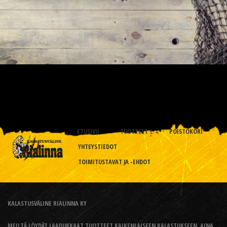
ETUSIVU
TUOTTEET
POISTOKORI
YHTEYSTIEDOT
TOIMITUSTAVAT JA -EHDOT
KALASTUSVÄLINE RIALINNA KY
MEILTÄ LÖYDÄT LAADUKKAAT TUOTTEET KAIKENLAISEEN KALASTUKSEEN, AINA