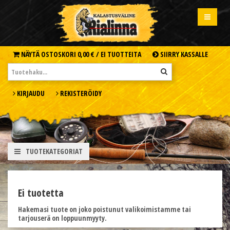
NÄYTÄ OSTOSKORI
0,00 € /
EI TUOTTEITA
SIIRRY KASSALLE
KIRJAUDU
REKISTERÖIDY
TUOTEKATEGORIAT
Ei tuotetta
Hakemasi tuote on joko poistunut valikoimistamme tai
tarjouserä on loppuunmyyty.