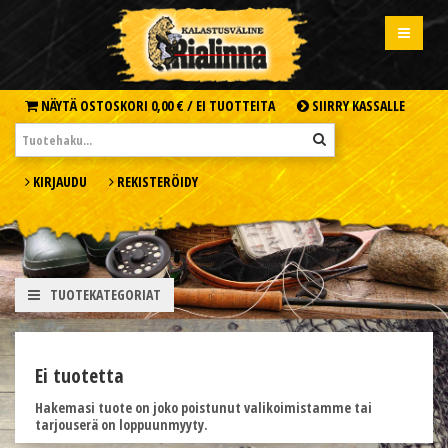
NÄYTÄ OSTOSKORI
0,00 € /
EI TUOTTEITA
SIIRRY KASSALLE
KIRJAUDU
REKISTERÖIDY
TUOTEKATEGORIAT
Ei tuotetta
Hakemasi tuote on joko poistunut valikoimistamme tai
tarjouserä on loppuunmyyty.