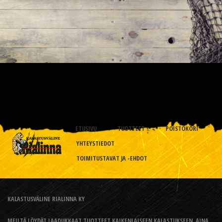
ETUSIVU
TUOTTEET
POISTOKORI
YHTEYSTIEDOT
TOIMITUSTAVAT JA -EHDOT
KALASTUSVÄLINE RIALINNA KY
MEILTÄ LÖYDÄT LAADUKKAAT TUOTTEET KAIKENLAISEEN KALASTUKSEEN, AINA