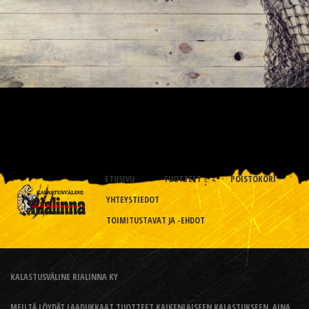
ETUSIVU
TUOTTEET
POISTOKORI
YHTEYSTIEDOT
TOIMITUSTAVAT JA -EHDOT
KALASTUSVÄLINE RIALINNA KY
MEILTÄ LÖYDÄT LAADUKKAAT TUOTTEET KAIKENLAISEEN KALASTUKSEEN, AINA