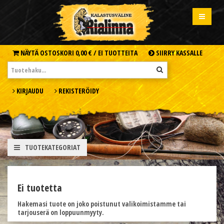
NÄYTÄ OSTOSKORI
0,00 € /
EI TUOTTEITA
SIIRRY KASSALLE
KIRJAUDU
REKISTERÖIDY
TUOTEKATEGORIAT
Ei tuotetta
Hakemasi tuote on joko poistunut valikoimistamme tai
tarjouserä on loppuunmyyty.