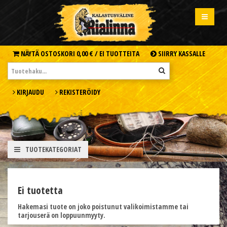
NÄYTÄ OSTOSKORI
0,00 € /
EI TUOTTEITA
SIIRRY KASSALLE
KIRJAUDU
REKISTERÖIDY
TUOTEKATEGORIAT
Ei tuotetta
Hakemasi tuote on joko poistunut valikoimistamme tai
tarjouserä on loppuunmyyty.