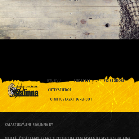
ETUSIVU
TUOTTEET
POISTOKORI
YHTEYSTIEDOT
TOIMITUSTAVAT JA -EHDOT
KALASTUSVÄLINE RIALINNA KY
MEILTÄ LÖYDÄT LAADUKKAAT TUOTTEET KAIKENLAISEEN KALASTUKSEEN, AINA