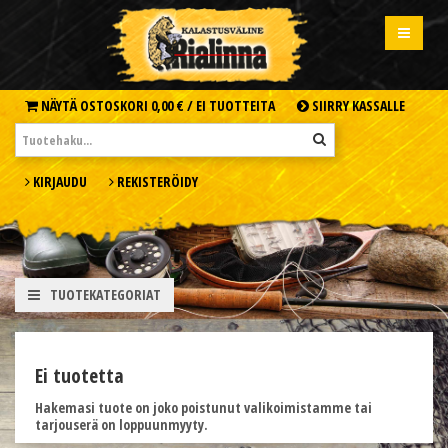
NÄYTÄ OSTOSKORI
0,00 € /
EI TUOTTEITA
SIIRRY KASSALLE
KIRJAUDU
REKISTERÖIDY
TUOTEKATEGORIAT
Ei tuotetta
Hakemasi tuote on joko poistunut valikoimistamme tai
tarjouserä on loppuunmyyty.