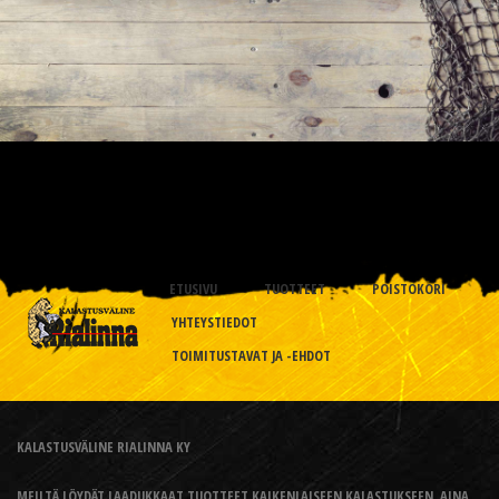
ETUSIVU
TUOTTEET
POISTOKORI
YHTEYSTIEDOT
TOIMITUSTAVAT JA -EHDOT
KALASTUSVÄLINE RIALINNA KY
MEILTÄ LÖYDÄT LAADUKKAAT TUOTTEET KAIKENLAISEEN KALASTUKSEEN, AINA