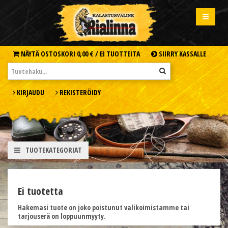
NÄYTÄ OSTOSKORI
0,00 € /
EI TUOTTEITA
SIIRRY KASSALLE
KIRJAUDU
REKISTERÖIDY
TUOTEKATEGORIAT
Ei tuotetta
Hakemasi tuote on joko poistunut valikoimistamme tai
tarjouserä on loppuunmyyty.