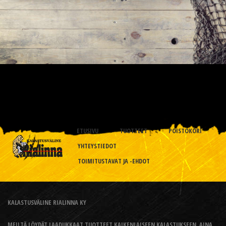
ETUSIVU
TUOTTEET
POISTOKORI
YHTEYSTIEDOT
TOIMITUSTAVAT JA -EHDOT
KALASTUSVÄLINE RIALINNA KY
MEILTÄ LÖYDÄT LAADUKKAAT TUOTTEET KAIKENLAISEEN KALASTUKSEEN, AINA