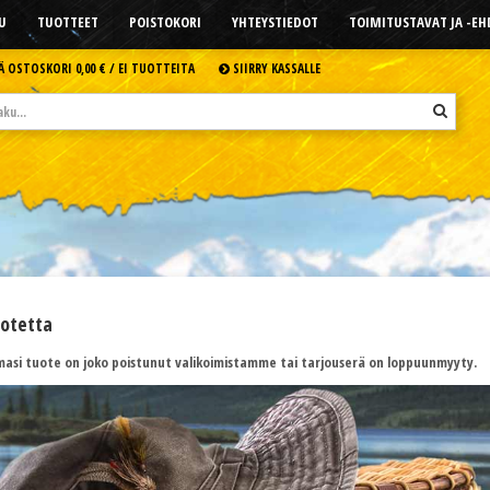
U
TUOTTEET
POISTOKORI
YHTEYSTIEDOT
TOIMITUSTAVAT JA -E
Ä OSTOSKORI
0,00 € /
EI TUOTTEITA
SIIRRY KASSALLE
uotetta
asi tuote on joko poistunut valikoimistamme tai tarjouserä on loppuunmyyty.