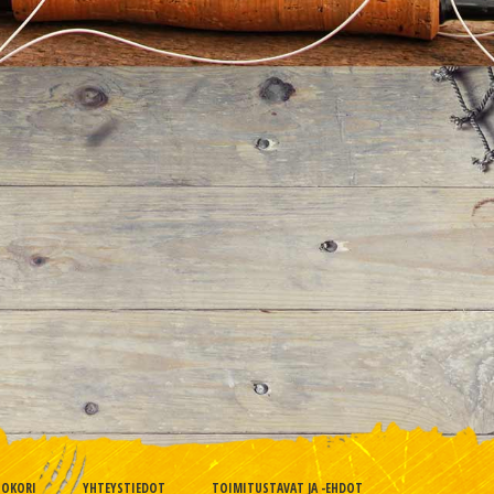
TOKORI
YHTEYSTIEDOT
TOIMITUSTAVAT JA -EHDOT