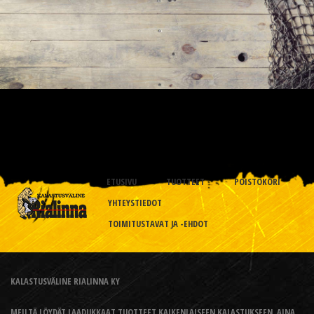
ETUSIVU
TUOTTEET
POISTOKORI
YHTEYSTIEDOT
TOIMITUSTAVAT JA -EHDOT
KALASTUSVÄLINE RIALINNA KY
MEILTÄ LÖYDÄT LAADUKKAAT TUOTTEET KAIKENLAISEEN KALASTUKSEEN, AINA