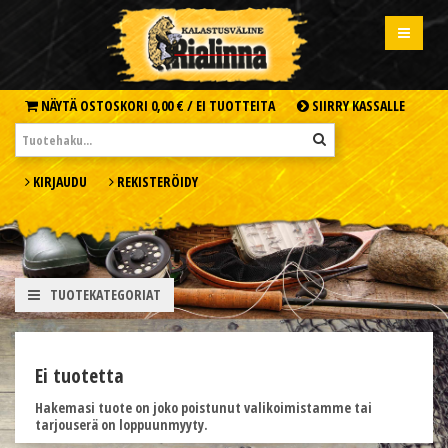
NÄYTÄ OSTOSKORI
0,00 € /
EI TUOTTEITA
SIIRRY KASSALLE
KIRJAUDU
REKISTERÖIDY
TUOTEKATEGORIAT
Ei tuotetta
Hakemasi tuote on joko poistunut valikoimistamme tai
tarjouserä on loppuunmyyty.