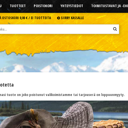
U
TUOTTEET
POISTOKORI
YHTEYSTIEDOT
TOIMITUSTAVAT JA -E
Ä OSTOSKORI
0,00 € /
EI TUOTTEITA
SIIRRY KASSALLE
uotetta
asi tuote on joko poistunut valikoimistamme tai tarjouserä on loppuunmyyty.