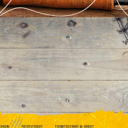
TOKORI
YHTEYSTIEDOT
TOIMITUSTAVAT JA -EHDOT