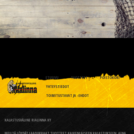
ETUSIVU
TUOTTEET
POISTOKORI
YHTEYSTIEDOT
TOIMITUSTAVAT JA -EHDOT
KALASTUSVÄLINE RIALINNA KY
MEILTÄ LÖYDÄT LAADUKKAAT TUOTTEET KAIKENLAISEEN KALASTUKSEEN, AINA