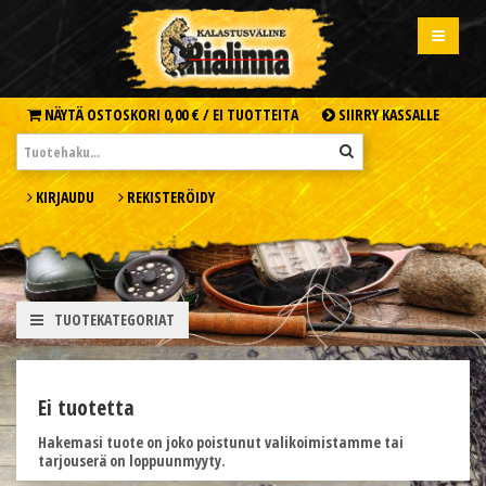
NÄYTÄ OSTOSKORI
0,00 € /
EI TUOTTEITA
SIIRRY KASSALLE
KIRJAUDU
REKISTERÖIDY
TUOTEKATEGORIAT
Ei tuotetta
Hakemasi tuote on joko poistunut valikoimistamme tai
tarjouserä on loppuunmyyty.