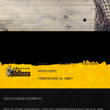
ETUSIVU
TUOTTEET
POISTOKORI
YHTEYSTIEDOT
TOIMITUSTAVAT JA -EHDOT
KALASTUSVÄLINE RIALINNA KY
MEILTÄ LÖYDÄT LAADUKKAAT TUOTTEET KAIKENLAISEEN KALASTUKSEEN, AINA