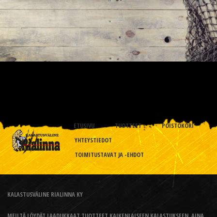
ETUSIVU
TUOTTEET
POISTOKORI
YHTEYSTIEDOT
TOIMITUSTAVAT JA -EHDOT
KALASTUSVÄLINE RIALINNA KY
MEILTÄ LÖYDÄT LAADUKKAAT TUOTTEET KAIKENLAISEEN KALASTUKSEEN, AINA