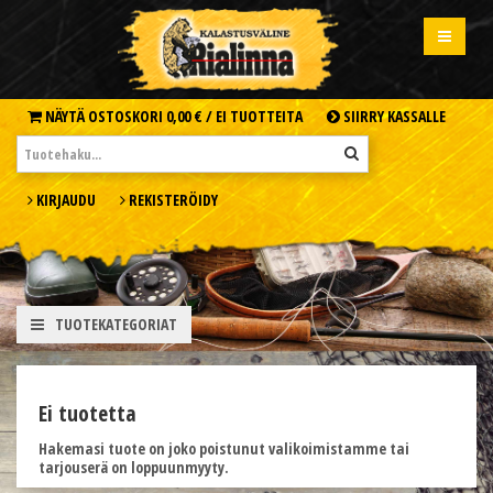
NÄYTÄ OSTOSKORI
0,00 € /
EI TUOTTEITA
SIIRRY KASSALLE
KIRJAUDU
REKISTERÖIDY
TUOTEKATEGORIAT
Ei tuotetta
Hakemasi tuote on joko poistunut valikoimistamme tai
tarjouserä on loppuunmyyty.