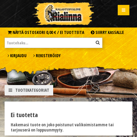
NÄYTÄ OSTOSKORI
0,00 € /
EI TUOTTEITA
SIIRRY KASSALLE
KIRJAUDU
REKISTERÖIDY
TUOTEKATEGORIAT
Ei tuotetta
Hakemasi tuote on joko poistunut valikoimistamme tai
tarjouserä on loppuunmyyty.