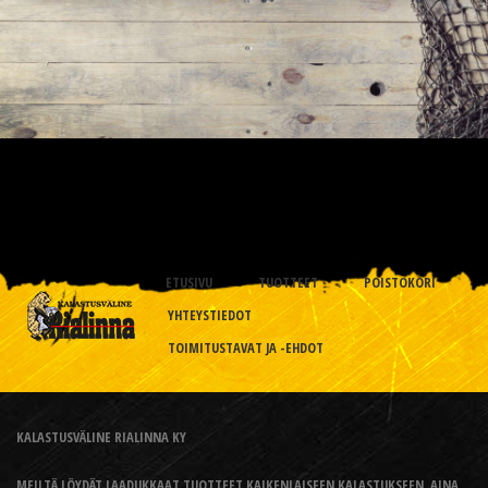
ETUSIVU
TUOTTEET
POISTOKORI
YHTEYSTIEDOT
TOIMITUSTAVAT JA -EHDOT
KALASTUSVÄLINE RIALINNA KY
MEILTÄ LÖYDÄT LAADUKKAAT TUOTTEET KAIKENLAISEEN KALASTUKSEEN, AINA