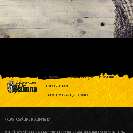
ETUSIVU
TUOTTEET
POISTOKORI
YHTEYSTIEDOT
TOIMITUSTAVAT JA -EHDOT
KALASTUSVÄLINE RIALINNA KY
MEILTÄ LÖYDÄT LAADUKKAAT TUOTTEET KAIKENLAISEEN KALASTUKSEEN, AINA