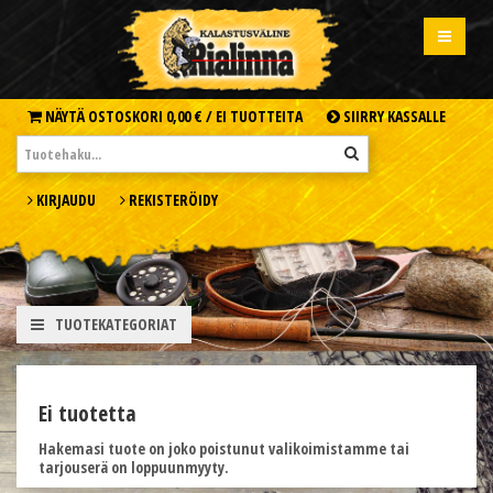
NÄYTÄ OSTOSKORI
0,00 € /
EI TUOTTEITA
SIIRRY KASSALLE
KIRJAUDU
REKISTERÖIDY
TUOTEKATEGORIAT
Ei tuotetta
Hakemasi tuote on joko poistunut valikoimistamme tai
tarjouserä on loppuunmyyty.