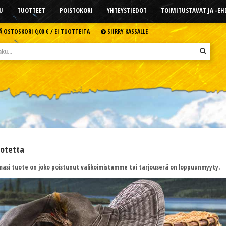
U
TUOTTEET
POISTOKORI
YHTEYSTIEDOT
TOIMITUSTAVAT JA -E
Ä OSTOSKORI
0,00 € /
EI TUOTTEITA
SIIRRY KASSALLE
uotetta
asi tuote on joko poistunut valikoimistamme tai tarjouserä on loppuunmyyty.