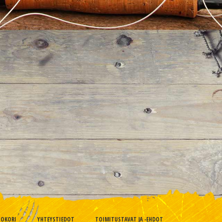
TOKORI
YHTEYSTIEDOT
TOIMITUSTAVAT JA -EHDOT