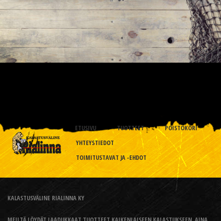
ETUSIVU
TUOTTEET
POISTOKORI
YHTEYSTIEDOT
TOIMITUSTAVAT JA -EHDOT
KALASTUSVÄLINE RIALINNA KY
MEILTÄ LÖYDÄT LAADUKKAAT TUOTTEET KAIKENLAISEEN KALASTUKSEEN, AINA