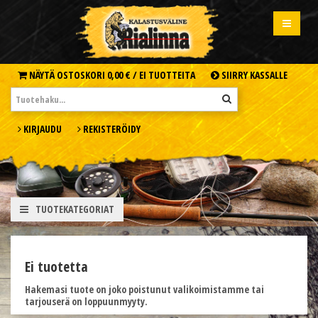
NÄYTÄ OSTOSKORI
0,00 € /
EI TUOTTEITA
SIIRRY KASSALLE
KIRJAUDU
REKISTERÖIDY
TUOTEKATEGORIAT
Ei tuotetta
Hakemasi tuote on joko poistunut valikoimistamme tai
tarjouserä on loppuunmyyty.