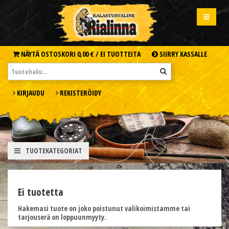
NÄYTÄ OSTOSKORI
0,00 € /
EI TUOTTEITA
SIIRRY KASSALLE
KIRJAUDU
REKISTERÖIDY
TUOTEKATEGORIAT
Ei tuotetta
Hakemasi tuote on joko poistunut valikoimistamme tai
tarjouserä on loppuunmyyty.