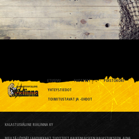
ETUSIVU
TUOTTEET
POISTOKORI
YHTEYSTIEDOT
TOIMITUSTAVAT JA -EHDOT
KALASTUSVÄLINE RIALINNA KY
MEILTÄ LÖYDÄT LAADUKKAAT TUOTTEET KAIKENLAISEEN KALASTUKSEEN, AINA