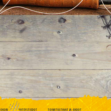
TOKORI
YHTEYSTIEDOT
TOIMITUSTAVAT JA -EHDOT