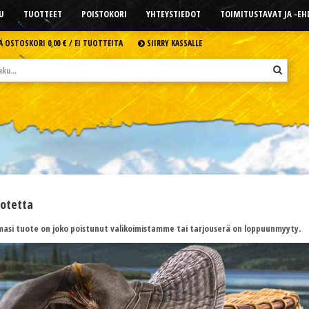
U
TUOTTEET
POISTOKORI
YHTEYSTIEDOT
TOIMITUSTAVAT JA -E
Ä OSTOSKORI
0,00 € /
EI TUOTTEITA
SIIRRY KASSALLE
uotetta
asi tuote on joko poistunut valikoimistamme tai tarjouserä on loppuunmyyty.