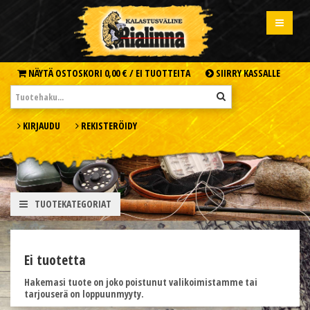
NÄYTÄ OSTOSKORI
0,00 € /
EI TUOTTEITA
SIIRRY KASSALLE
KIRJAUDU
REKISTERÖIDY
TUOTEKATEGORIAT
Ei tuotetta
Hakemasi tuote on joko poistunut valikoimistamme tai
tarjouserä on loppuunmyyty.