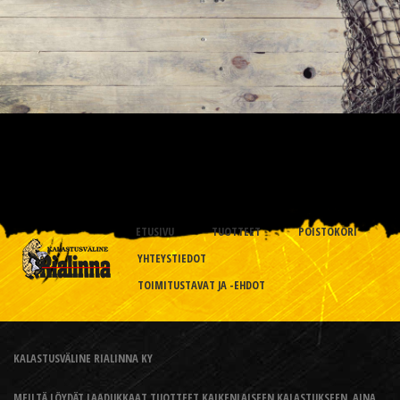
ETUSIVU
TUOTTEET
POISTOKORI
YHTEYSTIEDOT
TOIMITUSTAVAT JA -EHDOT
KALASTUSVÄLINE RIALINNA KY
MEILTÄ LÖYDÄT LAADUKKAAT TUOTTEET KAIKENLAISEEN KALASTUKSEEN, AINA