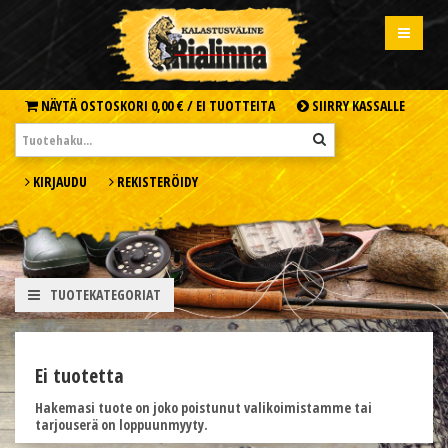
NÄYTÄ OSTOSKORI
0,00 € /
EI TUOTTEITA
SIIRRY KASSALLE
KIRJAUDU
REKISTERÖIDY
TUOTEKATEGORIAT
Ei tuotetta
Hakemasi tuote on joko poistunut valikoimistamme tai
tarjouserä on loppuunmyyty.