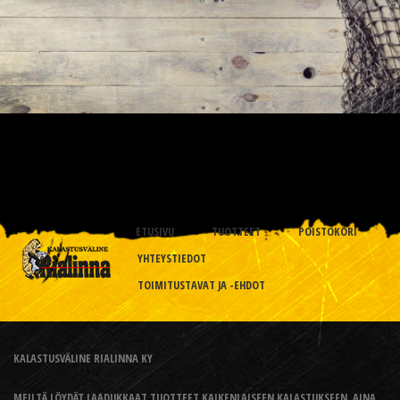
ETUSIVU
TUOTTEET
POISTOKORI
YHTEYSTIEDOT
TOIMITUSTAVAT JA -EHDOT
KALASTUSVÄLINE RIALINNA KY
MEILTÄ LÖYDÄT LAADUKKAAT TUOTTEET KAIKENLAISEEN KALASTUKSEEN, AINA