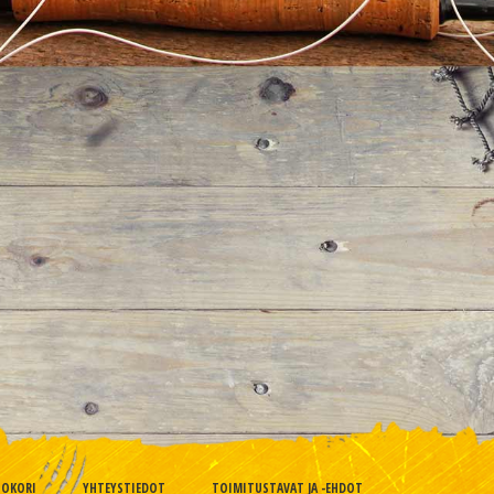
TOKORI
YHTEYSTIEDOT
TOIMITUSTAVAT JA -EHDOT