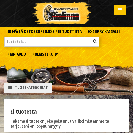
NÄYTÄ OSTOSKORI
0,00 € /
EI TUOTTEITA
SIIRRY KASSALLE
KIRJAUDU
REKISTERÖIDY
TUOTEKATEGORIAT
Ei tuotetta
Hakemasi tuote on joko poistunut valikoimistamme tai
tarjouserä on loppuunmyyty.