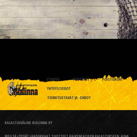
ETUSIVU
TUOTTEET
POISTOKORI
YHTEYSTIEDOT
TOIMITUSTAVAT JA -EHDOT
KALASTUSVÄLINE RIALINNA KY
MEILTÄ LÖYDÄT LAADUKKAAT TUOTTEET KAIKENLAISEEN KALASTUKSEEN, AINA