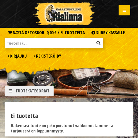
NÄYTÄ OSTOSKORI
0,00 € /
EI TUOTTEITA
SIIRRY KASSALLE
KIRJAUDU
REKISTERÖIDY
TUOTEKATEGORIAT
Ei tuotetta
Hakemasi tuote on joko poistunut valikoimistamme tai
tarjouserä on loppuunmyyty.