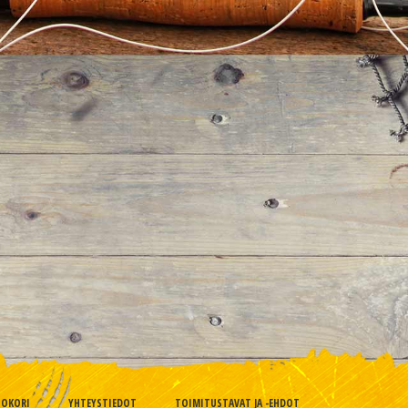
TOKORI
YHTEYSTIEDOT
TOIMITUSTAVAT JA -EHDOT