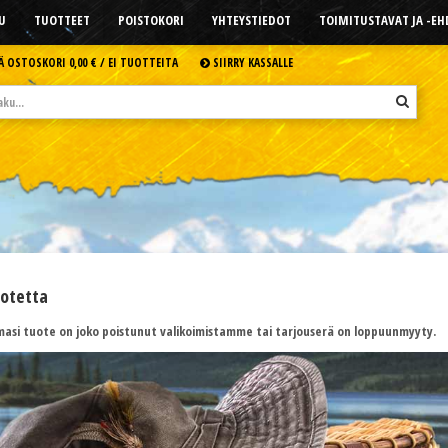
U
TUOTTEET
POISTOKORI
YHTEYSTIEDOT
TOIMITUSTAVAT JA -E
Ä OSTOSKORI
0,00 € /
EI TUOTTEITA
SIIRRY KASSALLE
uotetta
asi tuote on joko poistunut valikoimistamme tai tarjouserä on loppuunmyyty.