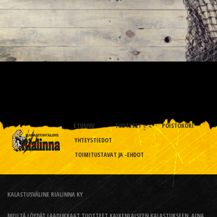
ETUSIVU
TUOTTEET
POISTOKORI
YHTEYSTIEDOT
TOIMITUSTAVAT JA -EHDOT
KALASTUSVÄLINE RIALINNA KY
MEILTÄ LÖYDÄT LAADUKKAAT TUOTTEET KAIKENLAISEEN KALASTUKSEEN, AINA