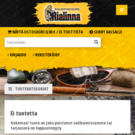
NÄYTÄ OSTOSKORI
0,00 € /
EI TUOTTEITA
SIIRRY KASSALLE
KIRJAUDU
REKISTERÖIDY
TUOTEKATEGORIAT
Ei tuotetta
Hakemasi tuote on joko poistunut valikoimistamme tai
tarjouserä on loppuunmyyty.