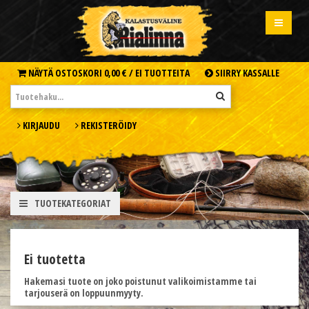
NÄYTÄ OSTOSKORI
0,00 € /
EI TUOTTEITA
SIIRRY KASSALLE
KIRJAUDU
REKISTERÖIDY
TUOTEKATEGORIAT
Ei tuotetta
Hakemasi tuote on joko poistunut valikoimistamme tai
tarjouserä on loppuunmyyty.