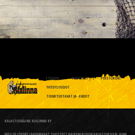
ETUSIVU
TUOTTEET
POISTOKORI
YHTEYSTIEDOT
TOIMITUSTAVAT JA -EHDOT
KALASTUSVÄLINE RIALINNA KY
MEILTÄ LÖYDÄT LAADUKKAAT TUOTTEET KAIKENLAISEEN KALASTUKSEEN, AINA