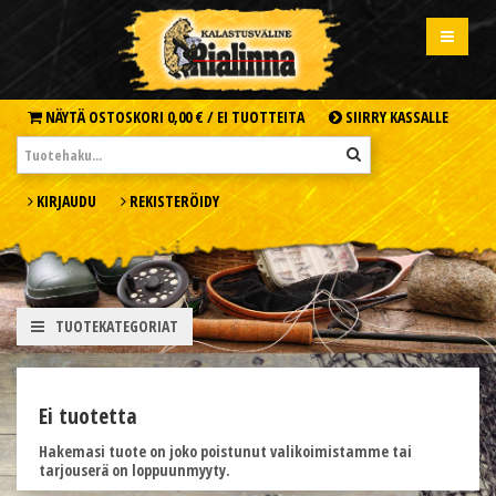
NÄYTÄ OSTOSKORI
0,00 € /
EI TUOTTEITA
SIIRRY KASSALLE
KIRJAUDU
REKISTERÖIDY
TUOTEKATEGORIAT
Ei tuotetta
Hakemasi tuote on joko poistunut valikoimistamme tai
tarjouserä on loppuunmyyty.