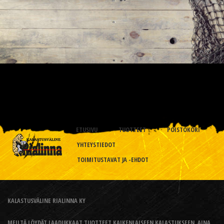
ETUSIVU
TUOTTEET
POISTOKORI
YHTEYSTIEDOT
TOIMITUSTAVAT JA -EHDOT
KALASTUSVÄLINE RIALINNA KY
MEILTÄ LÖYDÄT LAADUKKAAT TUOTTEET KAIKENLAISEEN KALASTUKSEEN, AINA