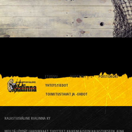
ETUSIVU
TUOTTEET
POISTOKORI
YHTEYSTIEDOT
TOIMITUSTAVAT JA -EHDOT
KALASTUSVÄLINE RIALINNA KY
MEILTÄ LÖYDÄT LAADUKKAAT TUOTTEET KAIKENLAISEEN KALASTUKSEEN, AINA