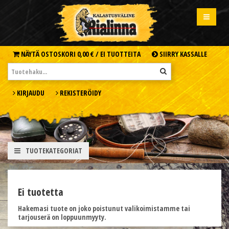
NÄYTÄ OSTOSKORI
0,00 € /
EI TUOTTEITA
SIIRRY KASSALLE
KIRJAUDU
REKISTERÖIDY
TUOTEKATEGORIAT
Ei tuotetta
Hakemasi tuote on joko poistunut valikoimistamme tai
tarjouserä on loppuunmyyty.