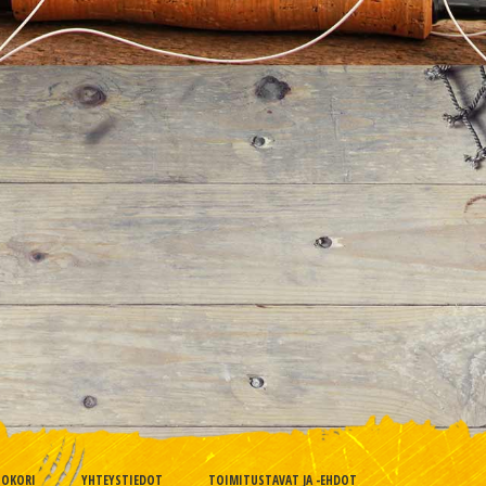
TOKORI
YHTEYSTIEDOT
TOIMITUSTAVAT JA -EHDOT