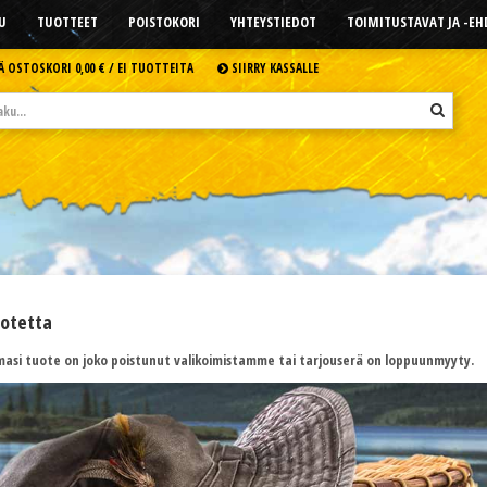
U
TUOTTEET
POISTOKORI
YHTEYSTIEDOT
TOIMITUSTAVAT JA -E
Ä OSTOSKORI
0,00 € /
EI TUOTTEITA
SIIRRY KASSALLE
uotetta
asi tuote on joko poistunut valikoimistamme tai tarjouserä on loppuunmyyty.