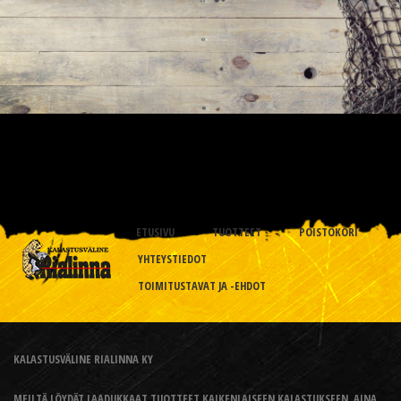
ETUSIVU
TUOTTEET
POISTOKORI
YHTEYSTIEDOT
TOIMITUSTAVAT JA -EHDOT
KALASTUSVÄLINE RIALINNA KY
MEILTÄ LÖYDÄT LAADUKKAAT TUOTTEET KAIKENLAISEEN KALASTUKSEEN, AINA