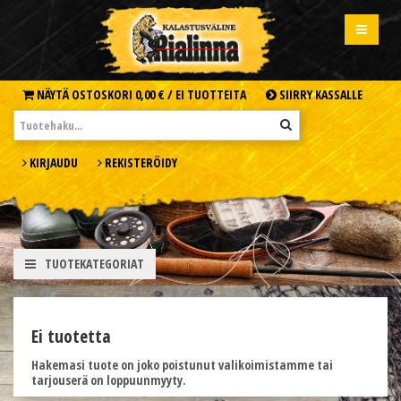
NÄYTÄ OSTOSKORI
0,00 € /
EI TUOTTEITA
SIIRRY KASSALLE
KIRJAUDU
REKISTERÖIDY
TUOTEKATEGORIAT
Ei tuotetta
Hakemasi tuote on joko poistunut valikoimistamme tai
tarjouserä on loppuunmyyty.