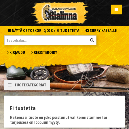
NÄYTÄ OSTOSKORI
0,00 € /
EI TUOTTEITA
SIIRRY KASSALLE
KIRJAUDU
REKISTERÖIDY
TUOTEKATEGORIAT
Ei tuotetta
Hakemasi tuote on joko poistunut valikoimistamme tai
tarjouserä on loppuunmyyty.