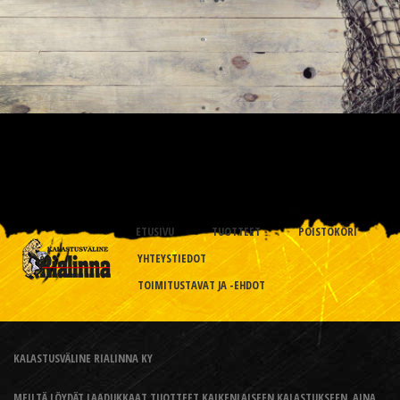
ETUSIVU
TUOTTEET
POISTOKORI
YHTEYSTIEDOT
TOIMITUSTAVAT JA -EHDOT
KALASTUSVÄLINE RIALINNA KY
MEILTÄ LÖYDÄT LAADUKKAAT TUOTTEET KAIKENLAISEEN KALASTUKSEEN, AINA