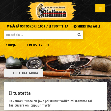
NÄYTÄ OSTOSKORI
0,00 € /
EI TUOTTEITA
SIIRRY KASSALLE
KIRJAUDU
REKISTERÖIDY
TUOTEKATEGORIAT
Ei tuotetta
Hakemasi tuote on joko poistunut valikoimistamme tai
tarjouserä on loppuunmyyty.