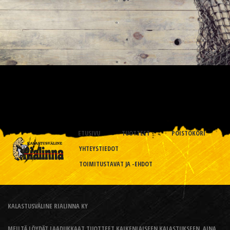
ETUSIVU
TUOTTEET
POISTOKORI
YHTEYSTIEDOT
TOIMITUSTAVAT JA -EHDOT
KALASTUSVÄLINE RIALINNA KY
MEILTÄ LÖYDÄT LAADUKKAAT TUOTTEET KAIKENLAISEEN KALASTUKSEEN, AINA