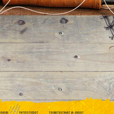
TOKORI
YHTEYSTIEDOT
TOIMITUSTAVAT JA -EHDOT