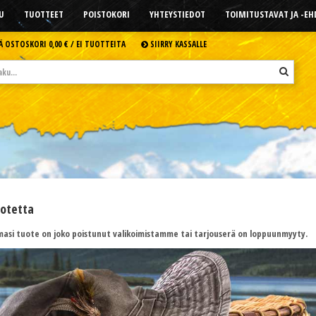
U
TUOTTEET
POISTOKORI
YHTEYSTIEDOT
TOIMITUSTAVAT JA -E
Ä OSTOSKORI
0,00 € /
EI TUOTTEITA
SIIRRY KASSALLE
uotetta
asi tuote on joko poistunut valikoimistamme tai tarjouserä on loppuunmyyty.