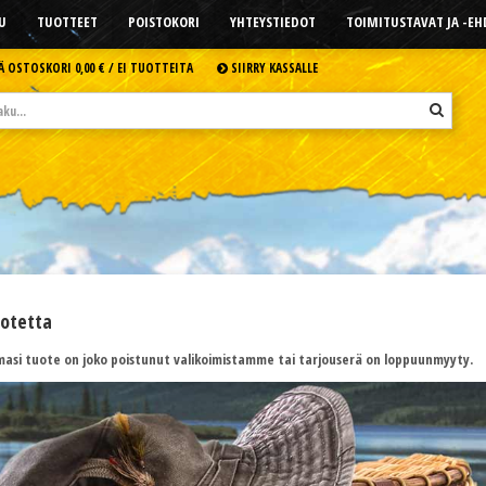
U
TUOTTEET
POISTOKORI
YHTEYSTIEDOT
TOIMITUSTAVAT JA -E
Ä OSTOSKORI
0,00 € /
EI TUOTTEITA
SIIRRY KASSALLE
uotetta
asi tuote on joko poistunut valikoimistamme tai tarjouserä on loppuunmyyty.