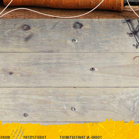
TOKORI
YHTEYSTIEDOT
TOIMITUSTAVAT JA -EHDOT