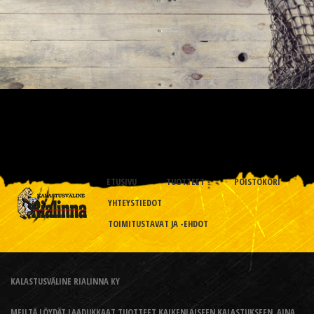
ETUSIVU
TUOTTEET
POISTOKORI
YHTEYSTIEDOT
TOIMITUSTAVAT JA -EHDOT
KALASTUSVÄLINE RIALINNA KY
MEILTÄ LÖYDÄT LAADUKKAAT TUOTTEET KAIKENLAISEEN KALASTUKSEEN, AINA