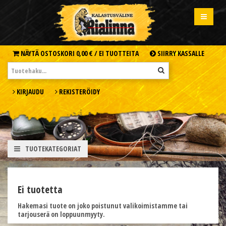
NÄYTÄ OSTOSKORI
0,00 € /
EI TUOTTEITA
SIIRRY KASSALLE
KIRJAUDU
REKISTERÖIDY
TUOTEKATEGORIAT
Ei tuotetta
Hakemasi tuote on joko poistunut valikoimistamme tai
tarjouserä on loppuunmyyty.