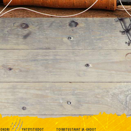
TOKORI
YHTEYSTIEDOT
TOIMITUSTAVAT JA -EHDOT