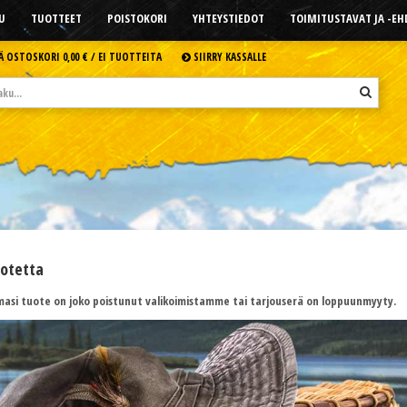
U
TUOTTEET
POISTOKORI
YHTEYSTIEDOT
TOIMITUSTAVAT JA -E
Ä OSTOSKORI
0,00 € /
EI TUOTTEITA
SIIRRY KASSALLE
uotetta
asi tuote on joko poistunut valikoimistamme tai tarjouserä on loppuunmyyty.