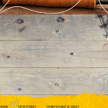
TOKORI
YHTEYSTIEDOT
TOIMITUSTAVAT JA -EHDOT