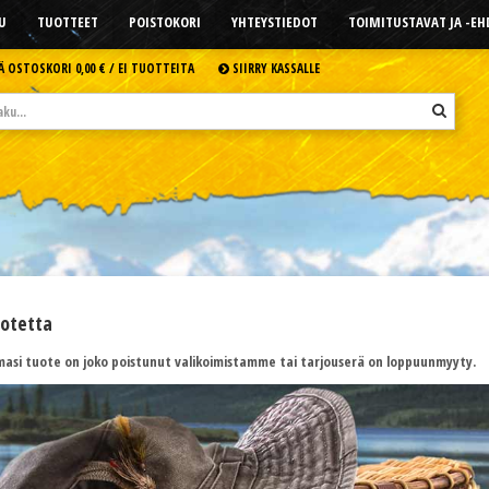
U
TUOTTEET
POISTOKORI
YHTEYSTIEDOT
TOIMITUSTAVAT JA -E
Ä OSTOSKORI
0,00 € /
EI TUOTTEITA
SIIRRY KASSALLE
uotetta
asi tuote on joko poistunut valikoimistamme tai tarjouserä on loppuunmyyty.