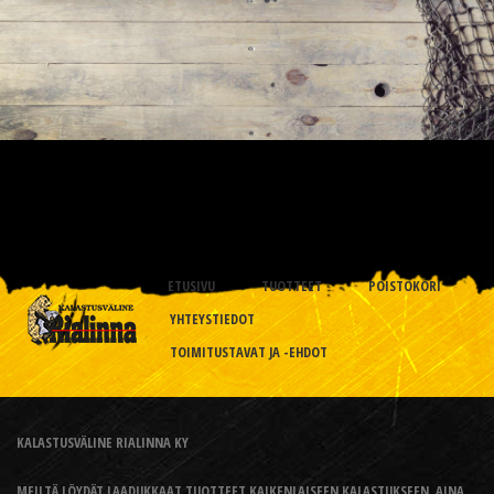
ETUSIVU
TUOTTEET
POISTOKORI
YHTEYSTIEDOT
TOIMITUSTAVAT JA -EHDOT
KALASTUSVÄLINE RIALINNA KY
MEILTÄ LÖYDÄT LAADUKKAAT TUOTTEET KAIKENLAISEEN KALASTUKSEEN, AINA