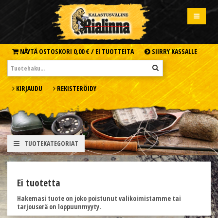
NÄYTÄ OSTOSKORI
0,00 € /
EI TUOTTEITA
SIIRRY KASSALLE
KIRJAUDU
REKISTERÖIDY
TUOTEKATEGORIAT
Ei tuotetta
Hakemasi tuote on joko poistunut valikoimistamme tai
tarjouserä on loppuunmyyty.