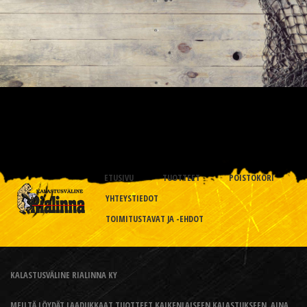
ETUSIVU
TUOTTEET
POISTOKORI
YHTEYSTIEDOT
TOIMITUSTAVAT JA -EHDOT
KALASTUSVÄLINE RIALINNA KY
MEILTÄ LÖYDÄT LAADUKKAAT TUOTTEET KAIKENLAISEEN KALASTUKSEEN, AINA