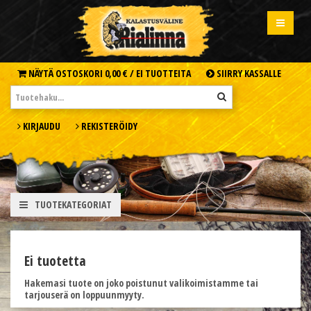
NÄYTÄ OSTOSKORI
0,00 € /
EI TUOTTEITA
SIIRRY KASSALLE
KIRJAUDU
REKISTERÖIDY
TUOTEKATEGORIAT
Ei tuotetta
Hakemasi tuote on joko poistunut valikoimistamme tai
tarjouserä on loppuunmyyty.