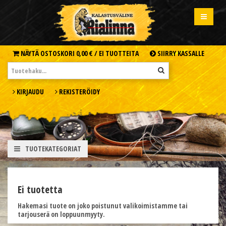
NÄYTÄ OSTOSKORI
0,00 € /
EI TUOTTEITA
SIIRRY KASSALLE
KIRJAUDU
REKISTERÖIDY
TUOTEKATEGORIAT
Ei tuotetta
Hakemasi tuote on joko poistunut valikoimistamme tai
tarjouserä on loppuunmyyty.