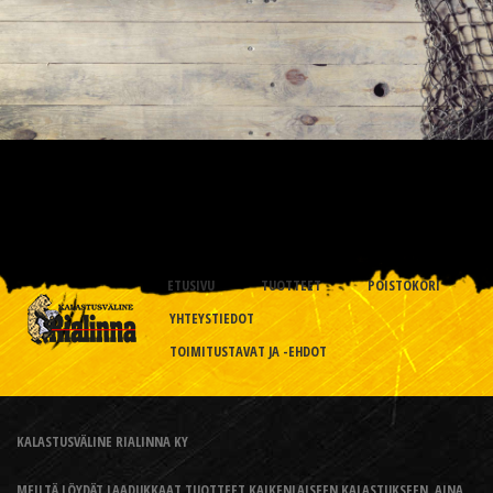
ETUSIVU
TUOTTEET
POISTOKORI
YHTEYSTIEDOT
TOIMITUSTAVAT JA -EHDOT
KALASTUSVÄLINE RIALINNA KY
MEILTÄ LÖYDÄT LAADUKKAAT TUOTTEET KAIKENLAISEEN KALASTUKSEEN, AINA