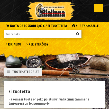
NÄYTÄ OSTOSKORI
0,00 € /
EI TUOTTEITA
SIIRRY KASSALLE
KIRJAUDU
REKISTERÖIDY
TUOTEKATEGORIAT
Ei tuotetta
Hakemasi tuote on joko poistunut valikoimistamme tai
tarjouserä on loppuunmyyty.