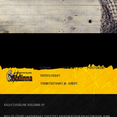
ETUSIVU
TUOTTEET
POISTOKORI
YHTEYSTIEDOT
TOIMITUSTAVAT JA -EHDOT
KALASTUSVÄLINE RIALINNA KY
MEILTÄ LÖYDÄT LAADUKKAAT TUOTTEET KAIKENLAISEEN KALASTUKSEEN, AINA