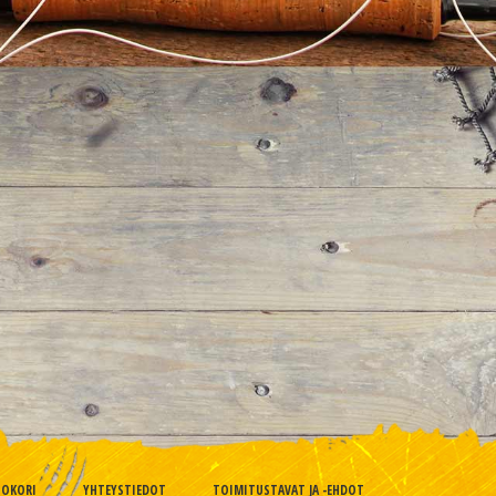
TOKORI
YHTEYSTIEDOT
TOIMITUSTAVAT JA -EHDOT