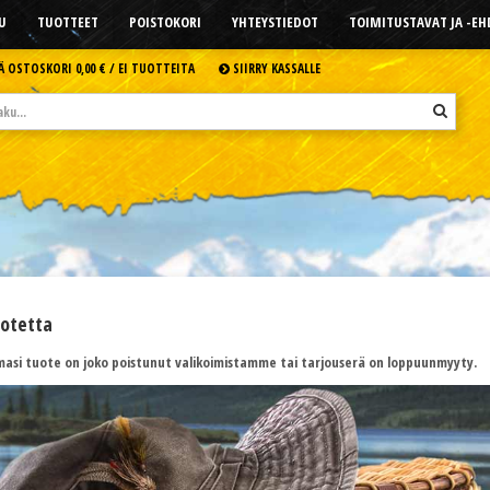
U
TUOTTEET
POISTOKORI
YHTEYSTIEDOT
TOIMITUSTAVAT JA -E
Ä OSTOSKORI
0,00 € /
EI TUOTTEITA
SIIRRY KASSALLE
uotetta
asi tuote on joko poistunut valikoimistamme tai tarjouserä on loppuunmyyty.