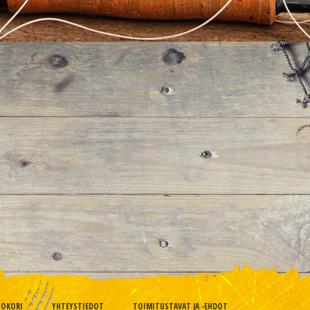
TOKORI
YHTEYSTIEDOT
TOIMITUSTAVAT JA -EHDOT