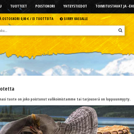
U
TUOTTEET
POISTOKORI
YHTEYSTIEDOT
TOIMITUSTAVAT JA -E
Ä OSTOSKORI
0,00 € /
EI TUOTTEITA
SIIRRY KASSALLE
uotetta
asi tuote on joko poistunut valikoimistamme tai tarjouserä on loppuunmyyty.