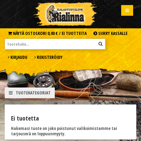
NÄYTÄ OSTOSKORI
0,00 € /
EI TUOTTEITA
SIIRRY KASSALLE
KIRJAUDU
REKISTERÖIDY
TUOTEKATEGORIAT
Ei tuotetta
Hakemasi tuote on joko poistunut valikoimistamme tai
tarjouserä on loppuunmyyty.