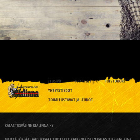
ETUSIVU
TUOTTEET
POISTOKORI
YHTEYSTIEDOT
TOIMITUSTAVAT JA -EHDOT
KALASTUSVÄLINE RIALINNA KY
MEILTÄ LÖYDÄT LAADUKKAAT TUOTTEET KAIKENLAISEEN KALASTUKSEEN, AINA