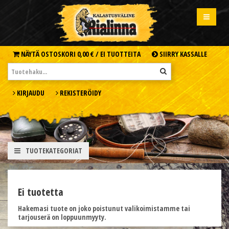
NÄYTÄ OSTOSKORI
0,00 € /
EI TUOTTEITA
SIIRRY KASSALLE
KIRJAUDU
REKISTERÖIDY
TUOTEKATEGORIAT
Ei tuotetta
Hakemasi tuote on joko poistunut valikoimistamme tai
tarjouserä on loppuunmyyty.