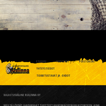
ETUSIVU
TUOTTEET
POISTOKORI
YHTEYSTIEDOT
TOIMITUSTAVAT JA -EHDOT
KALASTUSVÄLINE RIALINNA KY
MEILTÄ LÖYDÄT LAADUKKAAT TUOTTEET KAIKENLAISEEN KALASTUKSEEN, AINA